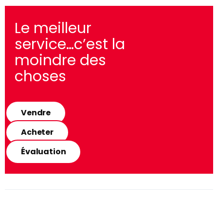
Le meilleur
service…c’est la
moindre des
choses
Vendre
Acheter
Évaluation