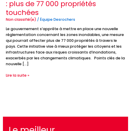
: plus de 77 000 propriétés
pour
les
touchées
zones
inondables
Non classifié(e)
/
Équipe Desrochers
:
Le gouvernement s’apprête à mettre en place une nouvelle
plus
réglementation concernant les zones inondables, une mesure
de
qui pourrait affecter plus de 77 000 propriétés à travers le
77
pays. Cette initiative vise à mieux protéger les citoyens et les
000
infrastructures face aux risques croissants d’inondations,
propriétés
exacerbés par les changements climatiques. Points clés de la
touchées
nouvelle […]
Lire la suite »
Le meilleur