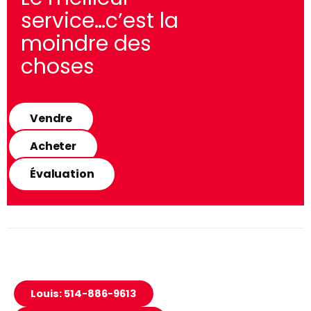
service…c’est la
moindre des
choses
Vendre
Acheter
Évaluation
Louis: 514-886-9613