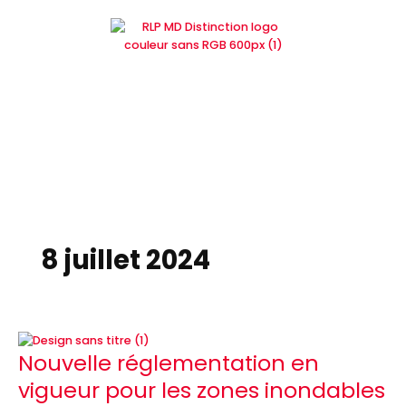
Aller
au
contenu
8 juillet 2024
Nouvelle
Nouvelle réglementation en
réglementation
en
vigueur pour les zones inondables
vigueur